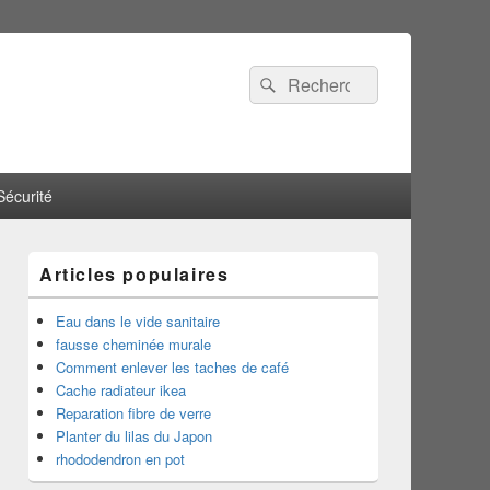
Recherche :
Rechercher
Sécurité
Articles populaires
Eau dans le vide sanitaire
fausse cheminée murale
Comment enlever les taches de café
Cache radiateur ikea
Reparation fibre de verre
Planter du lilas du Japon
rhododendron en pot