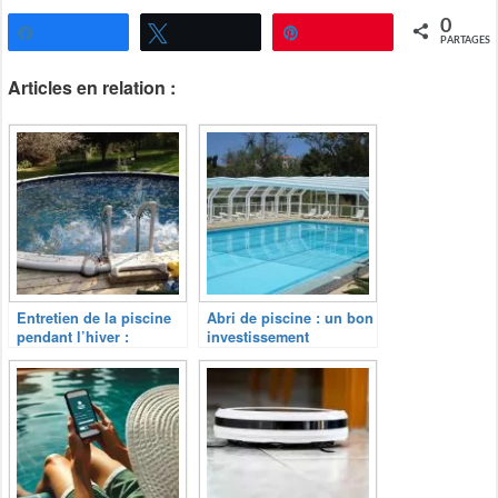
0
Partagez
Tweetez
Épingle
PARTAGES
Articles en relation :
Entretien de la piscine
Abri de piscine : un bon
pendant l’hiver :
investissement
L’hivernage