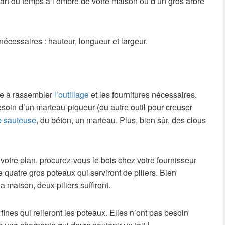
part du temps à l’ombre de votre maison ou d’un gros arbre
écessaires : hauteur, longueur et largeur.
ste à rassembler
l’outillage
et les fournitures nécessaires.
esoin d’un marteau-piqueur (ou autre outil pour creuser
e sauteuse
, du béton, un marteau. Plus, bien sûr, des clous
votre plan, procurez-vous le bois chez votre fournisseur
quatre gros poteaux qui serviront de piliers. Bien
a maison, deux piliers suffiront.
fines qui relieront les poteaux. Elles n’ont pas besoin