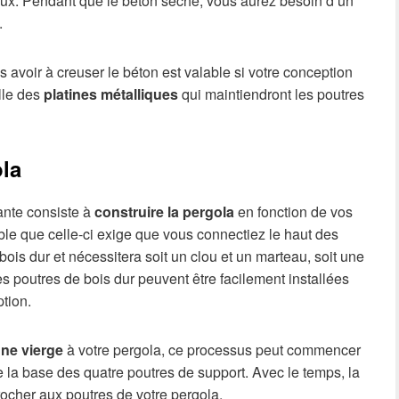
eaux. Pendant que le béton sèche, vous aurez besoin d’un
.
s avoir à creuser le béton est valable si votre conception
alle des
platines métalliques
qui maintiendront les poutres
ola
vante consiste à
construire la pergola
en fonction de vos
bable que celle-ci exige que vous connectiez le haut des
bois dur et nécessitera soit un clou et un marteau, soit une
res poutres de bois dur peuvent être facilement installées
tion.
gne vierge
à votre pergola, ce processus peut commencer
de la base des quatre poutres de support. Avec le temps, la
ocher aux poutres de votre pergola.