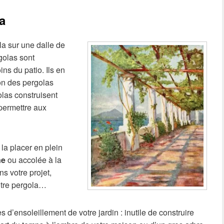
a
la sur une dalle de
golas sont
ns du patio. Ils en
ion des pergolas
olas construisent
 permettre aux
la placer en plein
ne
ou accolée à la
s votre projet,
otre pergola…
 d’ensoleillement de votre jardin : inutile de construire