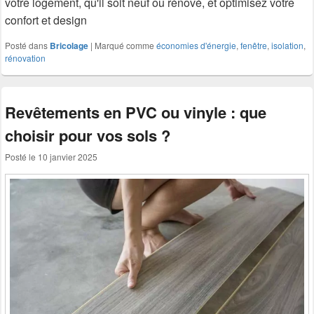
votre logement, qu'il soit neuf ou rénové, et optimisez votre
confort et design
Posté dans
Bricolage
|
Marqué comme
économies d'énergie
,
fenêtre
,
isolation
,
rénovation
Revêtements en PVC ou vinyle : que
choisir pour vos sols ?
Posté le
10 janvier 2025