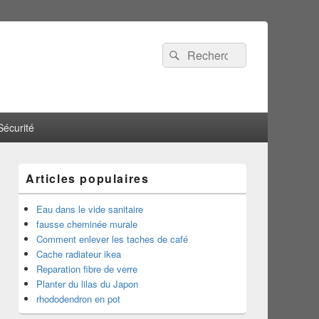
Recherche :
Rechercher
Sécurité
Articles populaires
Eau dans le vide sanitaire
fausse cheminée murale
Comment enlever les taches de café
Cache radiateur ikea
Reparation fibre de verre
Planter du lilas du Japon
rhododendron en pot