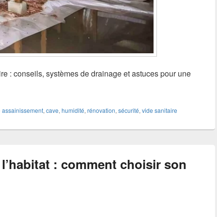
ire : conseils, systèmes de drainage et astuces pour une
e
assainissement
,
cave
,
humidité
,
rénovation
,
sécurité
,
vide sanitaire
l’habitat : comment choisir son