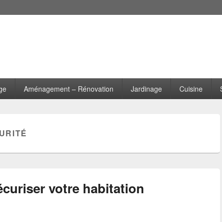
ge
Aménagement – Rénovation
Jardinage
Cuisine
URITÉ
écuriser votre habitation