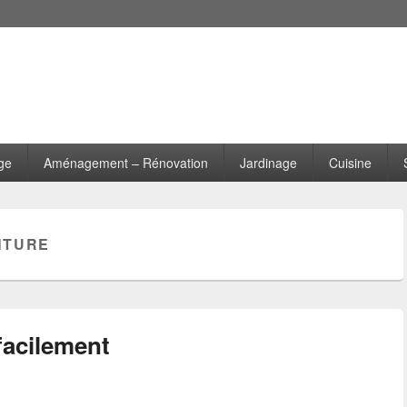
ge
Aménagement – Rénovation
Jardinage
Cuisine
NTURE
facilement