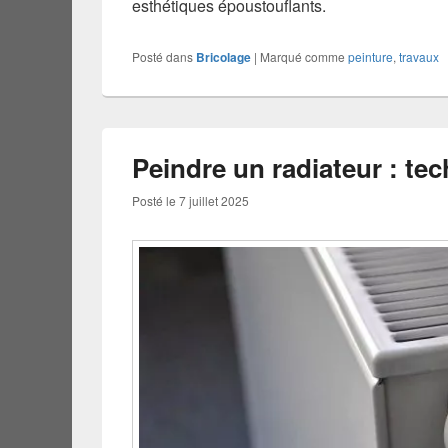
esthétiques époustouflants.
Posté dans
Bricolage
|
Marqué comme
peinture
,
travaux
Peindre un radiateur : te
Posté le
7 juillet 2025