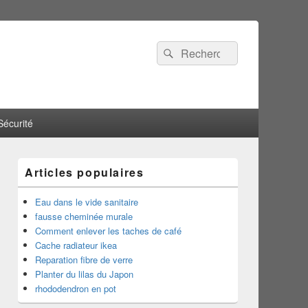
Recherche :
Rechercher
Sécurité
Articles populaires
Eau dans le vide sanitaire
fausse cheminée murale
Comment enlever les taches de café
Cache radiateur ikea
Reparation fibre de verre
Planter du lilas du Japon
rhododendron en pot