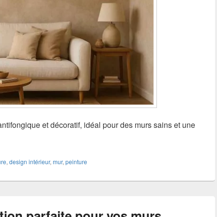
antifongique et décoratif, idéal pour des murs sains et une
ure
,
design intérieur
,
mur
,
peinture
ution parfaite pour vos murs