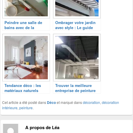
Peindre une salle de
Ombrager votre jardin
bains avec de la
avec style : Le guide
peinture à l’huile
pour choisir la toile de
camouflage parfaite
Tendance déco : les
Trouver la meilleure
matériaux naturels
entreprise de peinture
pour vos travaux
Cet article a été posté dans
Déco
et marqué dans
décoration
,
décoration
intérieure
,
peinture
.
A propos de Léa