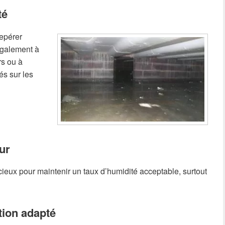
té
repérer
 également à
rs ou à
és sur les
ur
écieux pour maintenir un taux d’humidité acceptable, surtout
tion adapté