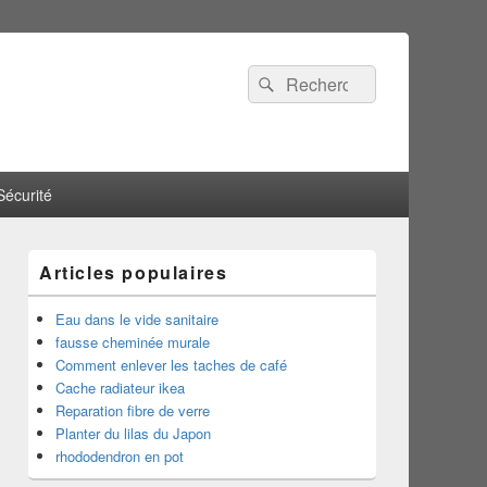
Recherche :
Rechercher
Sécurité
Articles populaires
Eau dans le vide sanitaire
fausse cheminée murale
Comment enlever les taches de café
Cache radiateur ikea
Reparation fibre de verre
Planter du lilas du Japon
rhododendron en pot