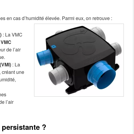
s en cas d’humidité élevée. Parmi eux, on retrouve :
)
: La VMC
a
VMC
r de l’air
ue.
(VMI)
: La
l, créant une
umidité,
nes
e l’air
 persistante ?