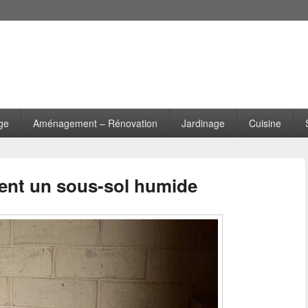
ge
Aménagement – Rénovation
Jardinage
Cuisine
ent un sous-sol humide