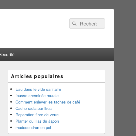
Recherche :
Rechercher
Sécurité
Articles populaires
Eau dans le vide sanitaire
fausse cheminée murale
Comment enlever les taches de café
Cache radiateur ikea
Reparation fibre de verre
Planter du lilas du Japon
rhododendron en pot