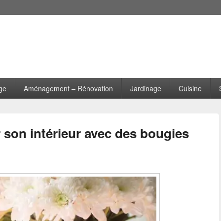
ge
Aménagement – Rénovation
Jardinage
Cuisine
 son intérieur avec des bougies