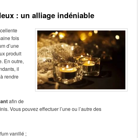
eux : un alliage indéniable
cellente
aine fois
fum d’une
ux produit
. En outre,
dants, il
 à rendre
dant
afin de
nis. Vous pouvez effectuer l’une ou l’autre des
fum vanillé ;