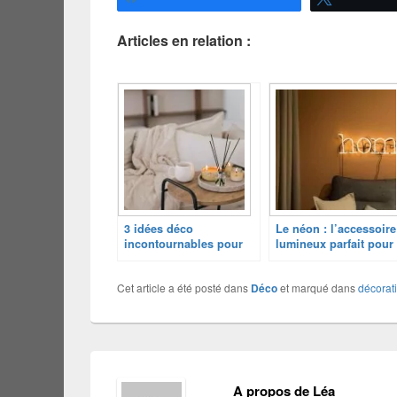
Articles en relation :
3 idées déco
Le néon : l’accessoire
incontournables pour
lumineux parfait pour
transformer votre
transformer votre
intérieur en espace de
intérieur
Cet article a été posté dans
Déco
et marqué dans
décorat
bien-être
A propos de Léa