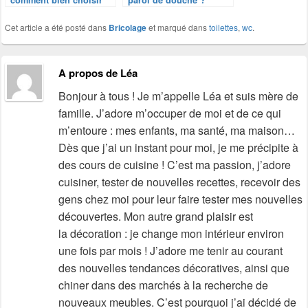
en fonction de ses
besoins ?
Cet article a été posté dans
Bricolage
et marqué dans
toilettes
,
wc
.
A propos de Léa
Bonjour à tous ! Je m’appelle Léa et suis mère de
famille. J’adore m’occuper de moi et de ce qui
m’entoure : mes enfants, ma santé, ma maison…
Dès que j’ai un instant pour moi, je me précipite à
des cours de cuisine ! C’est ma passion, j’adore
cuisiner, tester de nouvelles recettes, recevoir des
gens chez moi pour leur faire tester mes nouvelles
découvertes. Mon autre grand plaisir est
la décoration : je change mon intérieur environ
une fois par mois ! J’adore me tenir au courant
des nouvelles tendances décoratives, ainsi que
chiner dans des marchés à la recherche de
nouveaux meubles. C’est pourquoi j’ai décidé de