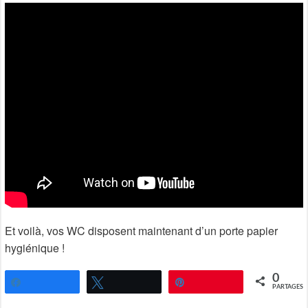
Et voilà, vos WC disposent maintenant d’un porte papier
hygiénique !
0
Partagez
Tweetez
Épingle
PARTAGES